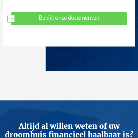
Bekijk onze documenten
Altijd al willen weten of uw
droomhuis financieel haalbaar is?